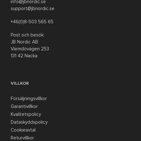
info@jbnordic.se
support@jbnordic.se
REA
+46(0)8-503 565 65
Post och besök:
JB Nordic AB
Värmdövägen 253
131 42 Nacka
VILLKOR
Försäljningsvillkor
Garantivillkor
Kvalitetspolicy
Dataskyddspolicy
Cookieavtal
Returvillkor