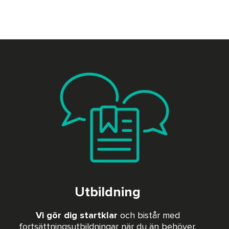
via fjärrstyrning, på distans (
starta fjärrstyrning
).
Vissa ärenden är mer komplicerade och kräver
mer tid.
Kan vi inte hjälpa till på distans så är problemet
oftast mekaniskt som kräver reparation och att
man lämnar in sin maskin till oss. Att få sin
maskin inlämnad, reparerad och returnerad tar
mellan två till sex veckor beroende på
omfattning av problematik.
Utbildning
Vi gör dig startklar
och bistår med
fortsättningsutbildningar när du än behöver.