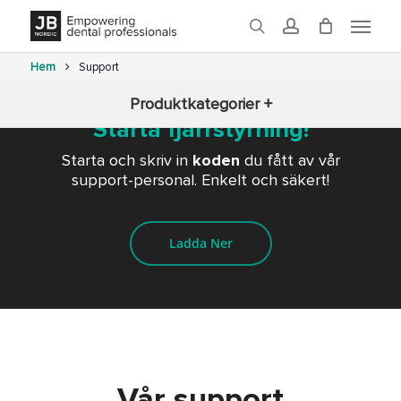
Skip
Menu
to
search
account
main
content
Hem
Support
Produktkategorier +
Starta fjärrstyrning!
Nyheter
Starta och skriv in
koden
du fått av vår
support-personal. Enkelt och säkert!
3D-printning
Ladda Ner
Fräsning
Glaze
Ugnar
Efterbearbetning
Vår support