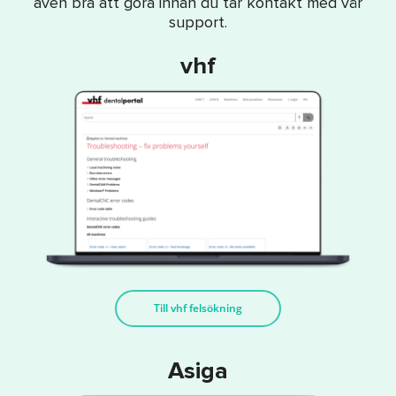
även bra att göra innan du tar kontakt med vår
support.
vhf
Till vhf felsökning
Asiga