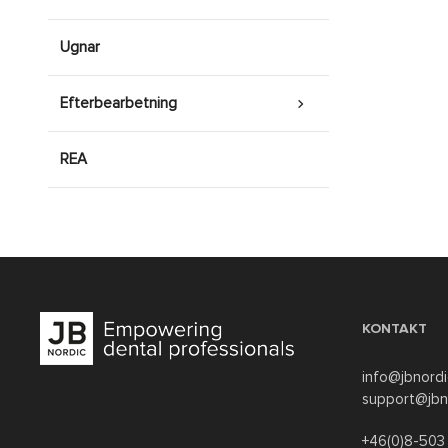
Ugnar
Efterbearbetning
REA
KONTAKT
info@jbnordi
support@jbn
+46(0)8-503