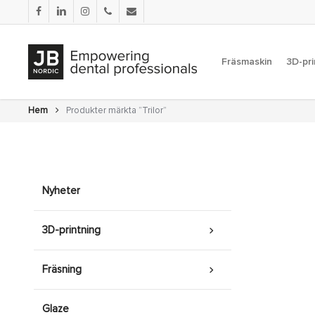
Skip
facebook
linkedin
instagram
phone
email
to
main
content
Fräsmaskin
3D-pri
Hem
Produkter märkta ”Trilor”
Nyheter
3D-printning
Fräsning
Glaze