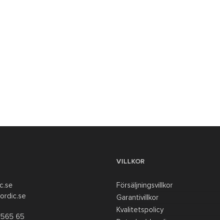
VILLKOR
c.se
Försäljningsvillkor
ordic.se
Garantivillkor
Kvalitetspolicy
 565 65