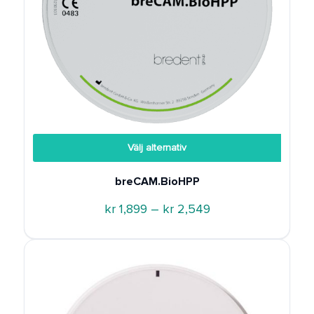
Välj alternativ
breCAM.BioHPP
Prisintervall:
kr
1,899
–
kr
2,549
kr 1,899
till
kr 2,549