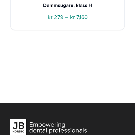
Dammsugare, klass H
Prisintervall:
kr
279
–
kr
7,160
kr 279
till
kr 7,160