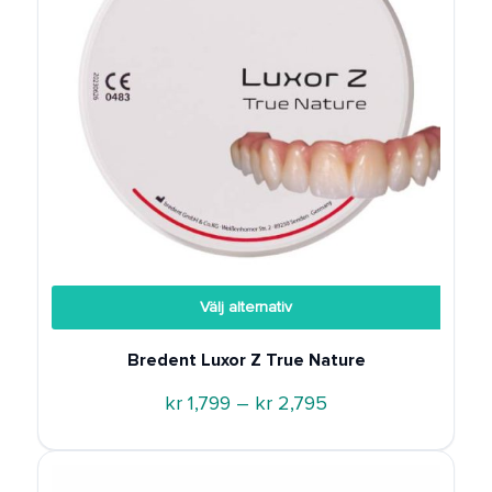
Välj alternativ
Bredent Luxor Z True Nature
Prisintervall:
kr
1,799
–
kr
2,795
kr 1,799
till
kr 2,795