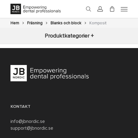
Skip
Menu
to
search
account
main
content
Hem
Fräsning
Blanks och block
Komposit
Produktkategorier +
Nyheter
3D-printning
Fräsning
Glaze
KONTAKT
Ugnar
info@jbnordic.se
support@jbnordic.se
Efterbearbetning