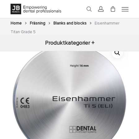
Skip
Menu
to
search
account
main
content
Home
Fräsning
Blanks and blocks
Eisenhammer
Titan Grade 5
Produktkategorier +
New arrivals
3D-printning
Fräsning
Glaze
Ovens