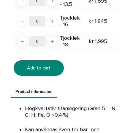
−
+
kr
1,595
- 13.5
Tjocklek
−
+
kr
1,845
- 16
Tjocklek
−
+
kr
1,995
- 18
Add to cart
Product information
Högkvalitativ titanlegering (Grad 5 – N,
C, H; Fe, O <0,4 %)
Kan användas även för bar- och