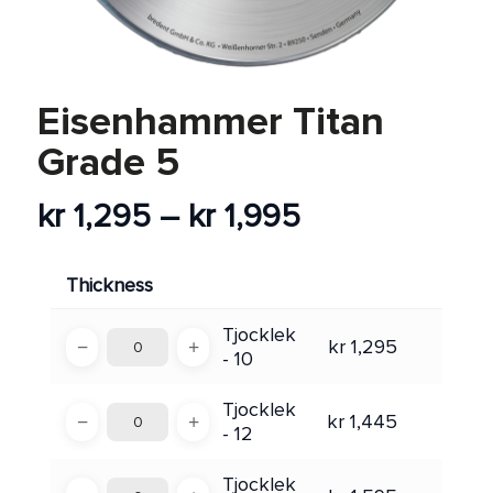
Post-processing
Discount
Eisenhammer Titan
Grade 5
Price
kr
1,295
–
kr
1,995
range:
kr 1,295
Thickness
through
Tjocklek
kr 1,995
−
+
kr
1,295
- 10
Tjocklek
−
+
kr
1,445
- 12
Tjocklek