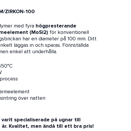
M/ZIRKON-100
volymer med fyra
högpresterande
ärmeelement (MoSi2)
för konventionell
ingsbrickan har en diameter på 100 mm. Ditt
nkelt läggas in och sparas. Förinställda
nen enkel att underhålla.
650°C
W
gsprocess
 värmeelement
sintring över natten
arit specialiserade på ugnar till
r. Kvalitet, men ändå till ett bra pris!