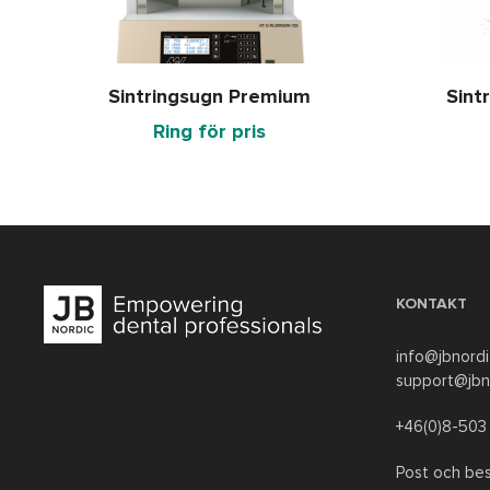
Läs mer
Sintringsugn Premium
Sint
Ring för pris
KONTAKT
info@jbnordi
support@jbn
+46(0)8-503
Post och bes