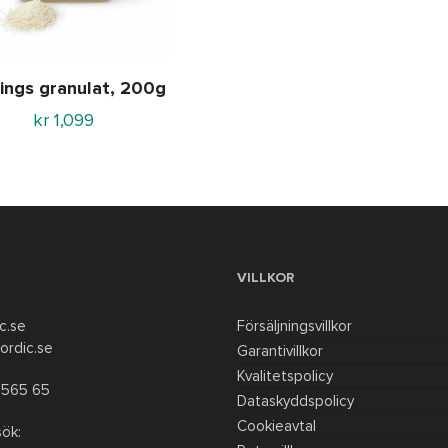
Lägg till i varukorg
rings granulat, 200g
kr
1,099
VILLKOR
c.se
Försäljningsvillkor
ordic.se
Garantivillkor
Kvalitetspolicy
 565 65
Dataskyddspolicy
Cookieavtal
ök: