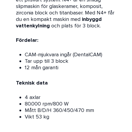
slipmaskin för glaskeramer, komposit,
zirconia block och titanbaser. Med N4+ får
du en kompakt maskin med
inbyggd
vattenkylning
och plats för 3 block.
Fördelar:
CAM-mjukvara ingår (DentalCAM)
Tar upp till 3 block
12 mån garanti
Teknisk data
4 axlar
80.000 rpm/800 W
Mått B/D/H 360/450/470 mm
Vikt 53 kg