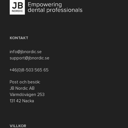
KONTAKT
info@jbnordic.se
support@jbnordic.se
+46(0)8-503 565 65
Post och besök:
JB Nordic AB
Värmdövägen 253
131 42 Nacka
VILLKOR