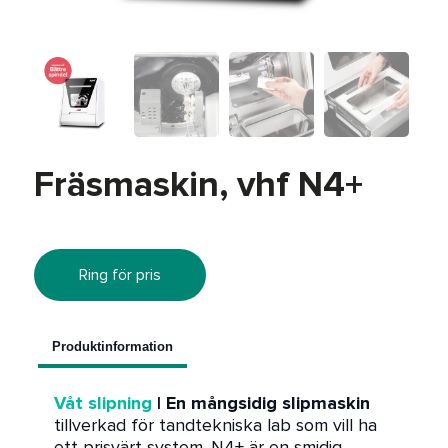
REA
Fräsmaskin, vhf N4+
Ring för pris
Produktinformation
Våt slipning
| En mångsidig slipmaskin
tillverkad för tandtekniska lab som vill ha
ett prisvärt system. N4+ är en smidig