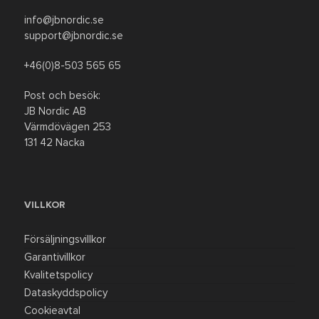
info@jbnordic.se
support@jbnordic.se
+46(0)8-503 565 65
Post och besök:
JB Nordic AB
Värmdövägen 253
131 42 Nacka
VILLKOR
Försäljningsvillkor
Garantivillkor
Kvalitetspolicy
Dataskyddspolicy
Cookieavtal