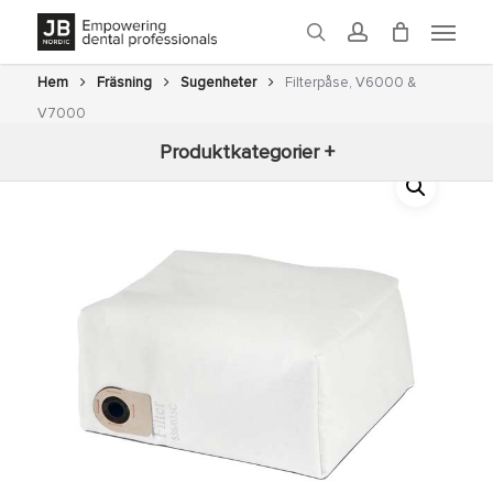
Skip
Menu
to
search
account
main
content
Hem
Fräsning
Sugenheter
Filterpåse, V6000 &
V7000
Produktkategorier +
Nyheter
3D-printning
Fräsning
Glaze
Ugnar