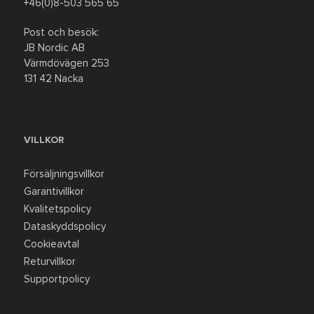
+46(0)8-503 565 65
Post och besök:
JB Nordic AB
Värmdövägen 253
131 42 Nacka
VILLKOR
Försäljningsvillkor
Garantivillkor
Kvalitetspolicy
Dataskyddspolicy
Cookieavtal
Returvillkor
Supportpolicy