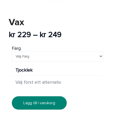
REA
Vax
Prisintervall:
kr
229
–
kr
249
kr 229
till
Färg
kr 249
Tjocklek
Välj först ett alternativ.
Lägg till i varukorg