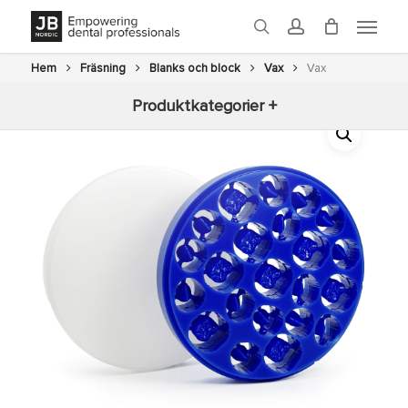
Skip
Menu
to
search
account
main
content
Hem
Fräsning
Blanks och block
Vax
Vax
Produktkategorier +
Nyheter
3D-printning
Fräsning
Glaze
Ugnar
Efterbearbetning