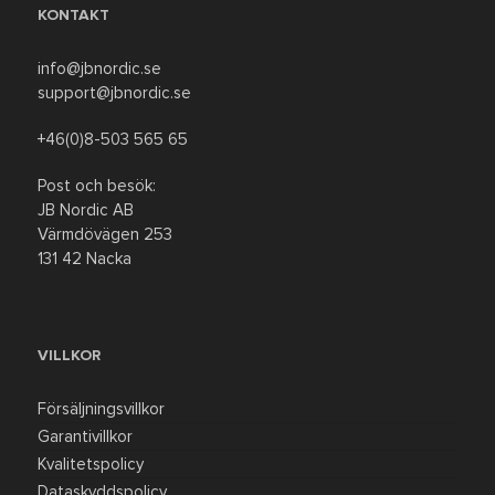
KONTAKT
info@jbnordic.se
support@jbnordic.se
+46(0)8-503 565 65
Post och besök:
JB Nordic AB
Värmdövägen 253
131 42 Nacka
VILLKOR
Försäljningsvillkor
Garantivillkor
Kvalitetspolicy
Dataskyddspolicy