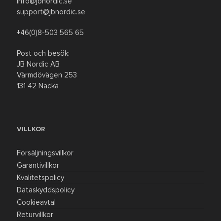
info@jbnordic.se
support@jbnordic.se
+46(0)8-503 565 65
Post och besök:
JB Nordic AB
Värmdövägen 253
131 42 Nacka
VILLKOR
Försäljningsvillkor
Garantivillkor
Kvalitetspolicy
Dataskyddspolicy
Cookieavtal
Returvillkor