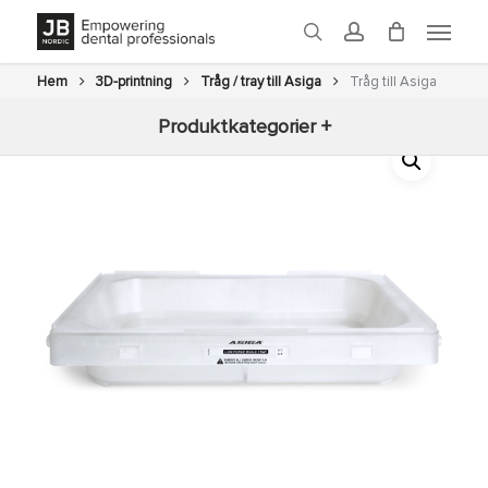
Skip
Menu
to
search
account
main
content
Hem
3D-printning
Tråg / tray till Asiga
Tråg till Asiga
Produktkategorier +
Nyheter
3D-printning
Fräsning
Glaze
Ugnar
Efterbearbetning