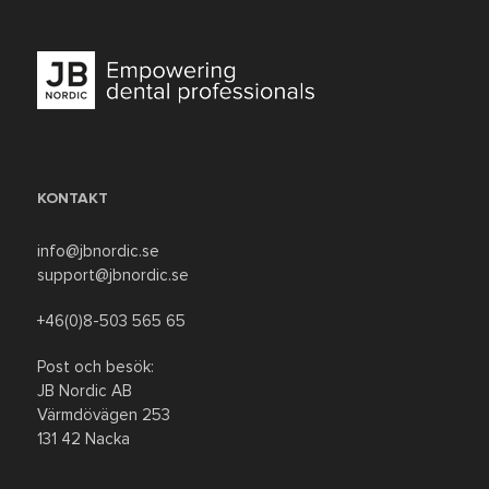
KONTAKT
info@jbnordic.se
support@jbnordic.se
+46(0)8-503 565 65
Post och besök:
JB Nordic AB
Värmdövägen 253
131 42 Nacka