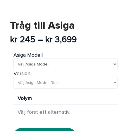
REA
Tråg till Asiga
Prisintervall:
kr
245
–
kr
3,699
kr 245
till
Asiga Modell
kr 3,699
Version
Volym
Välj först ett alternativ.