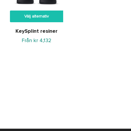
Välj alternativ
KeySplint resiner
Från
kr
4,132