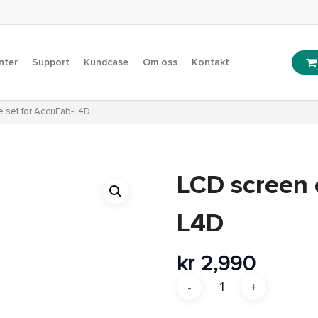
nter
Support
Kundcase
Om oss
Kontakt
 set for AccuFab-L4D
LCD screen 
L4D
kr
2,990