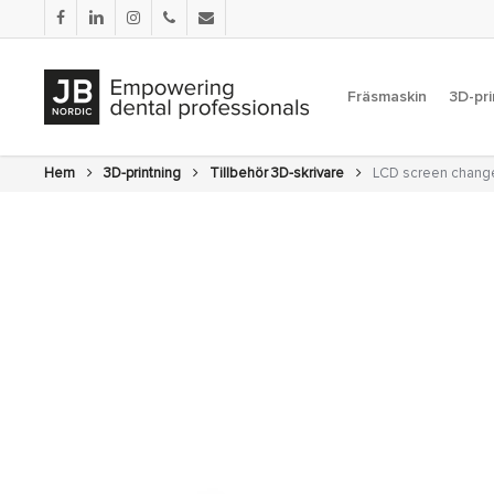
Skip
facebook
linkedin
instagram
phone
email
to
main
content
Fräsmaskin
3D-pri
Hem
3D-printning
Tillbehör 3D-skrivare
LCD screen change