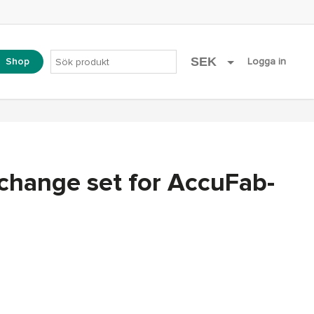
SEK
Shop
account
Logga in
EUR
change set for AccuFab-