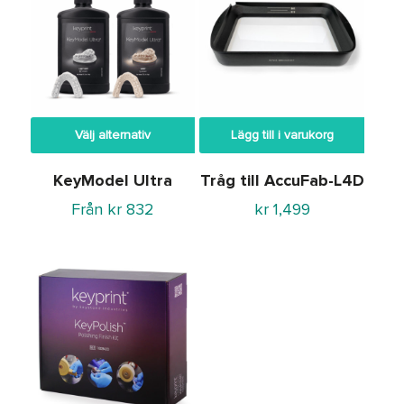
Välj alternativ
Lägg till i varukorg
KeyModel Ultra
Tråg till AccuFab-L4D
Från
kr
832
kr
1,499