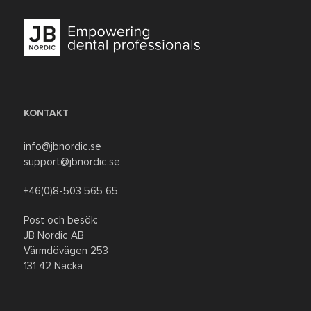
KONTAKT
info@jbnordic.se
support@jbnordic.se
+46(0)8-503 565 65
Post och besök:
JB Nordic AB
Värmdövägen 253
131 42 Nacka