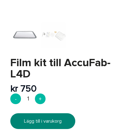
Efterbearbetning
REA
Film kit till AccuFab-
L4D
kr
750
Lägg till i varukorg