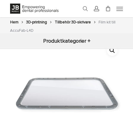
Skip
Menu
to
search
account
main
content
Hem
3D-printning
Tillbehör 3D-skrivare
Film kit till
AccuFab-L4D
Produktkategorier +
Nyheter
3D-printning
Fräsning
Glaze
Ugnar