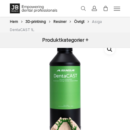
Skip
Menu
to
search
account
main
content
Hem
3D-printning
Resiner
Övrigt
Asiga
DentaCAST 1L.
Produktkategorier +
Nyheter
3D-printning
Fräsning
Glaze
Ugnar