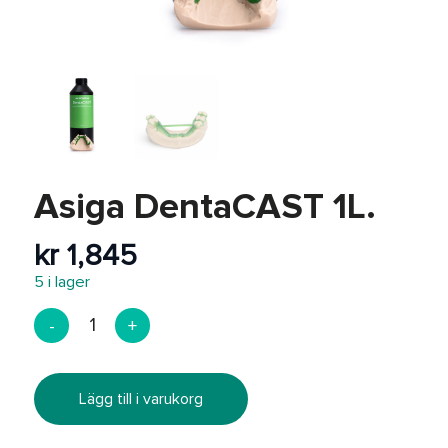
Efterbearbetning
REA
Asiga DentaCAST 1L.
kr
1,845
5 i lager
Lägg till i varukorg