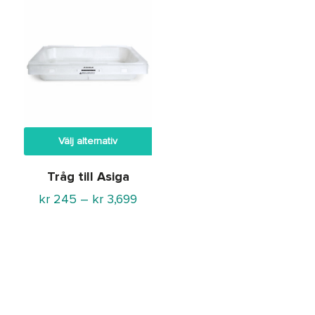
Välj alternativ
Tråg till Asiga
Prisintervall:
kr
245
–
kr
3,699
kr 245
till
kr 3,699